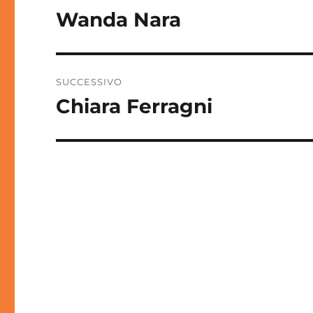
articoli
Wanda Nara
Articolo
precedente:
SUCCESSIVO
Chiara Ferragni
Articolo
successivo: