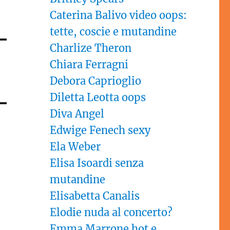
Caterina Balivo video oops:
tette, coscie e mutandine
Charlize Theron
Chiara Ferragni
Debora Caprioglio
Diletta Leotta oops
Diva Angel
Edwige Fenech sexy
Ela Weber
Elisa Isoardi senza
mutandine
Elisabetta Canalis
Elodie nuda al concerto?
Emma Marrone hot e