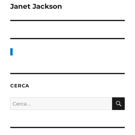
Janet Jackson
Articolo
successivo:
CERCA
CE
Cerca: