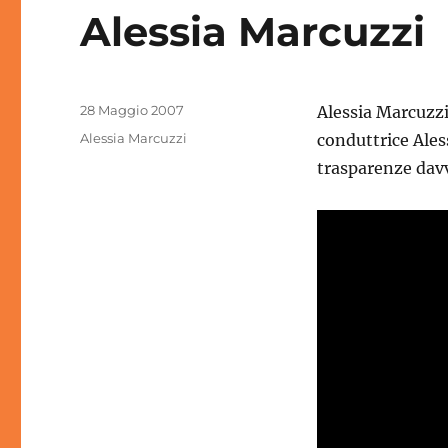
Alessia Marcuzzi
Pubblicato
28 Maggio 2007
Alessia Marcuzzi
il
Categorie
Alessia Marcuzzi
conduttrice Ales
trasparenze davv