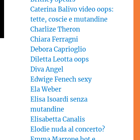
Caterina Balivo video oops:
tette, coscie e mutandine
Charlize Theron
Chiara Ferragni
Debora Caprioglio
Diletta Leotta oops
Diva Angel
Edwige Fenech sexy
Ela Weber
Elisa Isoardi senza
mutandine
Elisabetta Canalis
Elodie nuda al concerto?
Emma Marrone hot e